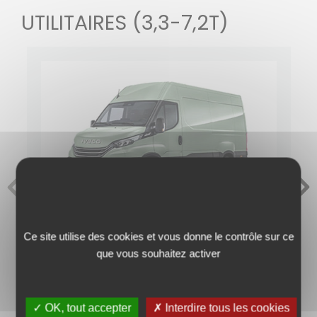
UTILITAIRES (3,3-7,2T)
DAILY FOURGON
Ce site utilise des cookies et vous donne le contrôle sur ce
LE IVECO DAILY EST UNE SOLUTION DE TRANSPORT COMPLÈTE
que vous souhaitez activer
RÉALISÉE SUR-MESURE POUR VOTRE ENTREPRISE.
EN SAVOIR PLUS
✓ OK, tout accepter
✗ Interdire tous les cookies