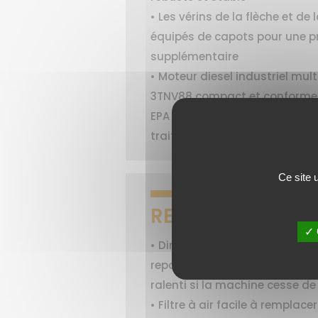
• Les vérins de la flèche et de
équipés de capots pour une p
supplémentaire
• Moteur diesel industriel mul
3TNV88 compact et conformes
EPA Tier 4 sans outils supplé
traitement
Ce site 
RENTABILITÉ
✓ 
• Diminution de la consomma
repos : le régime moteur rev
ralenti si la machine cesse de
• Filtre à air facile à remplacer