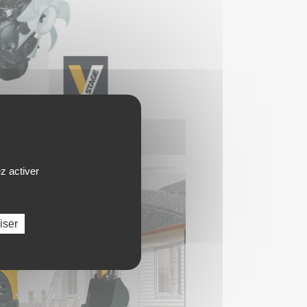
z activer
iser