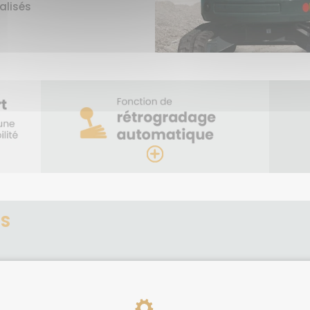
alisés
ES