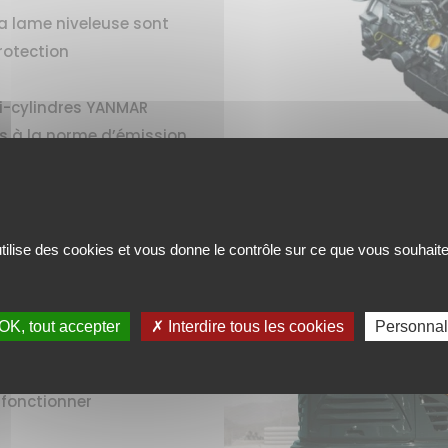
 la lame niveleuse sont
rotection
ti-cylindres YANMAR
 à la norme d’émission
mentaires de post-
utilise des cookies et vous donne le contrôle sur ce que vous souhaite
OK, tout accepter
✗ Interdire tous les cookies
Personnal
tion de carburant au
ient automatiquement au
 fonctionner