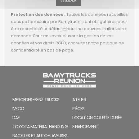
VALIDER
Protection des données
:
Toutes les données recueillies
dans ce formulaire par Bamytrucks sont obligatoires pour
être recontacté. À défaut,nous ne pouvons traiter votre
demande. Pour en savoir plus sur la gestion de vos
données et vos droits RGPD, consultez notre politique de
confidentialité en bas de page.
MERCEDES-BENZ TRUCKS
ATELIER
IVECO
PIÈCES
DAF
LOCATION COURTE DURÉE
TOYOTA MATERIAL HANDLING
FINANCEMENT
NACELLES ET AUTO-LAVEUSES